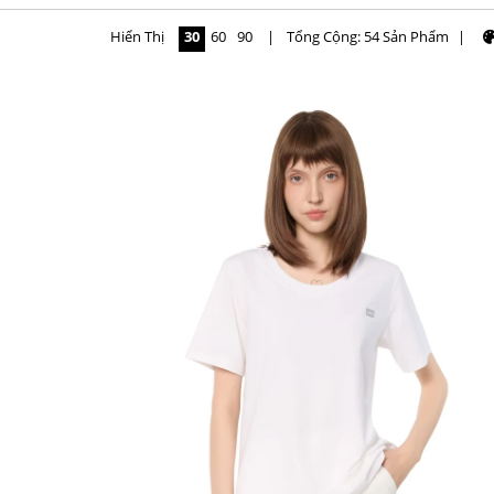
Hiển Thị
30
60
90
|
Tổng Cộng: 54 Sản Phẩm
|