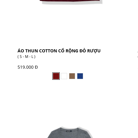
ÁO THUN COTTON CỔ RỘNG ĐỎ RƯỢU
( S - M - L )
519.000 Đ