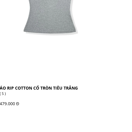
ÁO RIP COTTON CỔ TRÒN TIÊU TRẮNG
( S )
479.000 Đ