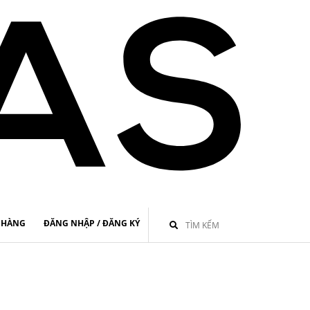
 HÀNG
ĐĂNG NHẬP / ĐĂNG KÝ