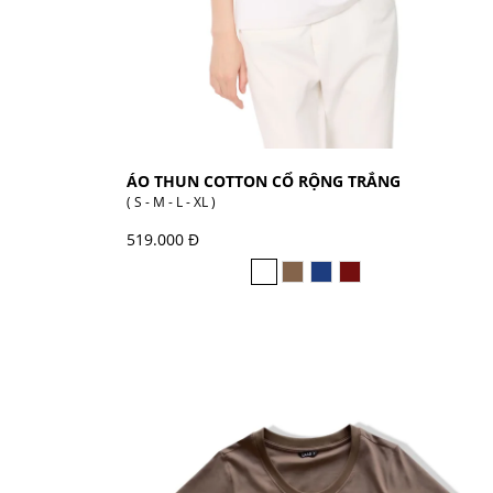
ÁO THUN COTTON CỔ RỘNG TRẮNG
( S - M - L - XL )
519.000 Đ