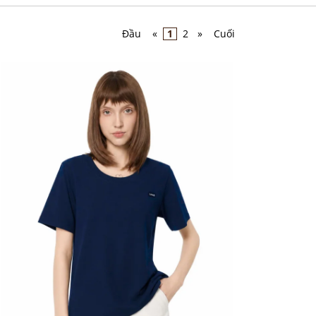
Đầu
«
1
2
»
Cuối