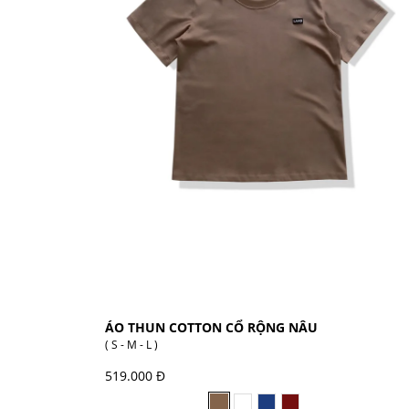
ÁO THUN COTTON CỔ RỘNG NÂU
( S - M - L )
519.000 Đ