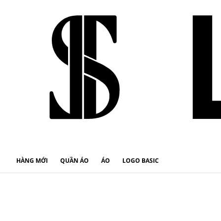
HÀNG MỚI
QUẦN ÁO
ÁO
LOGO BASIC