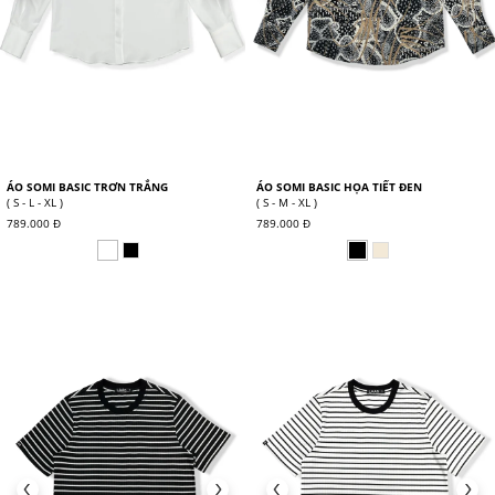
ÁO SOMI BASIC TRƠN TRẮNG
ÁO SOMI BASIC HỌA TIẾT ĐEN
( S - L - XL )
( S - M - XL )
789.000 Đ
789.000 Đ