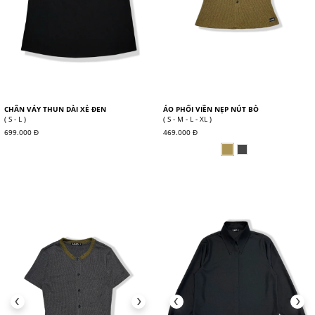
CHÂN VÁY THUN DÀI XẺ ĐEN
ÁO PHỐI VIỀN NẸP NÚT BÒ
( S - L )
( S - M - L - XL )
699.000 Đ
469.000 Đ