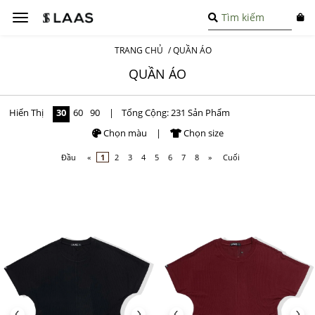
Toggle
navigation
TRANG CHỦ
/
QUẦN ÁO
QUẦN ÁO
Hiển Thị
30
60
90
|
Tổng Cộng: 231 Sản Phẩm
Chọn màu
|
Chọn size
Đầu
«
1
2
3
4
5
6
7
8
»
Cuối