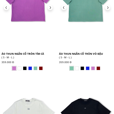
ÁO THUN NGẮN CỔ TRÒN TÍM CÀ
ÁO THUN NGẮN CỔ TRÒN VỎ ĐẬU
( S - M - L )
( S - M - L )
359.000 Đ
359.000 Đ