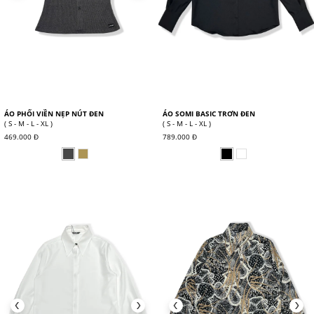
ÁO PHỐI VIỀN NẸP NÚT ĐEN
ÁO SOMI BASIC TRƠN ĐEN
( S - M - L - XL )
( S - M - L - XL )
469.000 Đ
789.000 Đ