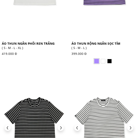
ÁO THUN NGẮN PHỐI REN TRẮNG
ÁO THUN RỘNG NGẮN SỌC TÍM
( S - M - L - XL )
( S - M - L )
419.000 Đ
399.000 Đ