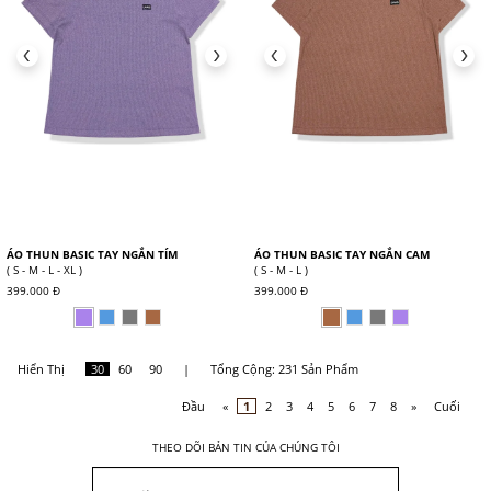
ÁO THUN BASIC TAY NGẮN TÍM
ÁO THUN BASIC TAY NGẮN CAM
( S - M - L - XL )
( S - M - L )
399.000 Đ
399.000 Đ
Hiển Thị
30
60
90
|
Tổng Cộng: 231 Sản Phẩm
Đầu
«
1
2
3
4
5
6
7
8
»
Cuối
THEO DÕI BẢN TIN CỦA CHÚNG TÔI