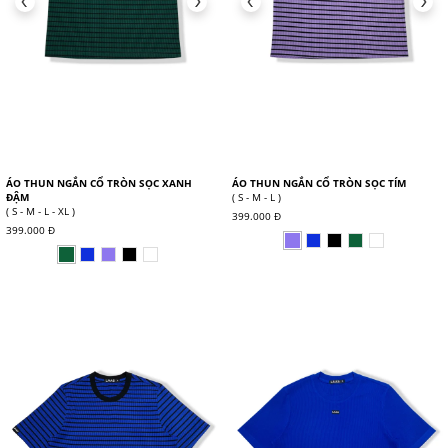
ÁO THUN NGẮN CỔ TRÒN SỌC XANH
ÁO THUN NGẮN CỔ TRÒN SỌC TÍM
ĐẬM
( S - M - L )
( S - M - L - XL )
399.000 Đ
399.000 Đ