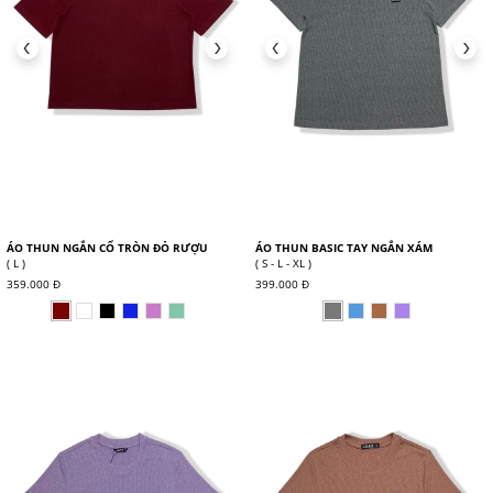
ÁO THUN NGẮN CỔ TRÒN ĐỎ RƯỢU
ÁO THUN BASIC TAY NGẮN XÁM
( L )
( S - L - XL )
359.000 Đ
399.000 Đ