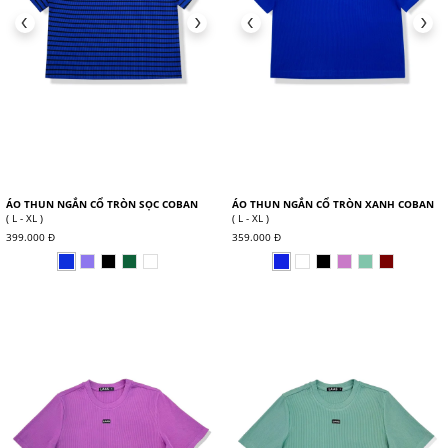
ÁO THUN NGẮN CỔ TRÒN SỌC COBAN
ÁO THUN NGẮN CỔ TRÒN XANH COBAN
( L - XL )
( L - XL )
399.000 Đ
359.000 Đ