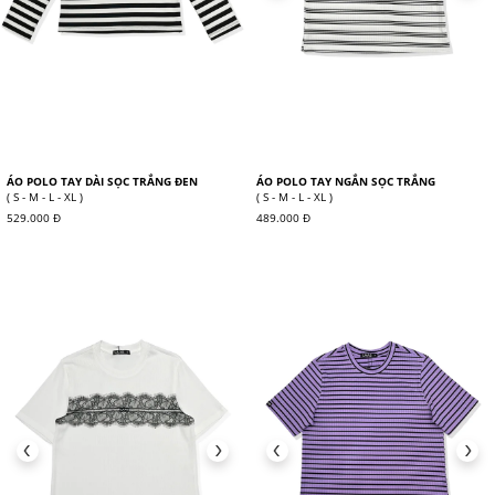
ÁO POLO TAY DÀI SỌC TRẮNG ĐEN
ÁO POLO TAY NGẮN SỌC TRẮNG
( S - M - L - XL )
( S - M - L - XL )
529.000 Đ
489.000 Đ