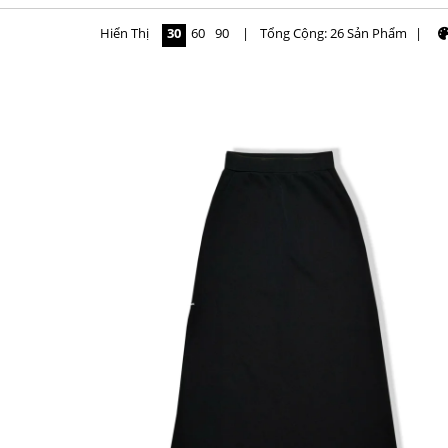
Hiển Thị
30
60
90
|
Tổng Cộng: 26 Sản Phẩm
|