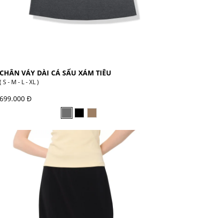
CHÂN VÁY DÀI CÁ SẤU XÁM TIÊU
( S - M - L - XL )
699.000 Đ