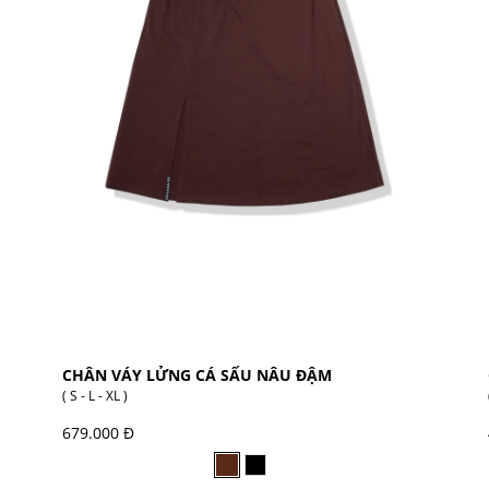
CHÂN VÁY LỬNG CÁ SẤU NÂU ĐẬM
( S - L - XL )
679.000 Đ