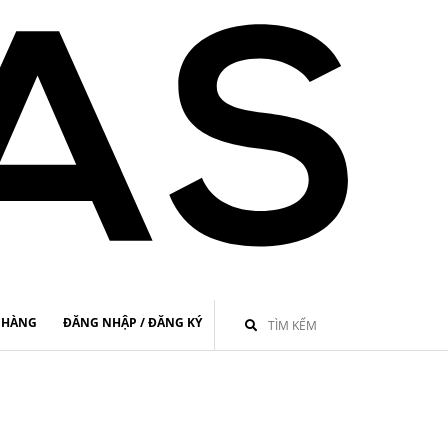
 HÀNG
ĐĂNG NHẬP / ĐĂNG KÝ