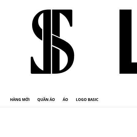
HÀNG MỚI
QUẦN ÁO
ÁO
LOGO BASIC