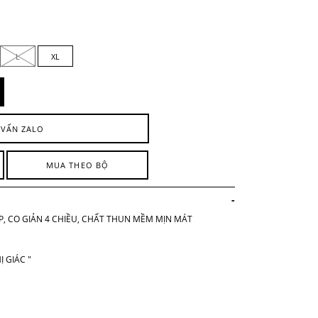
L
XL
 VẤN ZALO
MUA THEO BỘ
-
, CO GIẢN 4 CHIỀU, CHẤT THUN MỀM MỊN MÁT
Ị GIÁC "