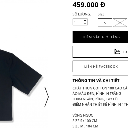
459.000 Đ
SỐ LƯỢNG:
SIZE:
S
M
THÊM VÀO GIỎ HÀNG
TƯ
LIÊN HỆ FACEBOOK
THÔNG TIN VÀ CHI TIẾT
CHẤT THUN COTTON 100 CAO CẤP
ÁO MÀU ĐEN, HÌNH IN TRẮNG
FORM NGẮN, RỘNG, TAY LỠ
ĐIỂM NHẤN THIẾT KẾ HÌNH IN " TH
VÒNG NGỰC
SIZE S : 100 CM
SIZE M : 104 CM