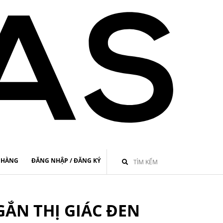
 HÀNG
ĐĂNG NHẬP / ĐĂNG KÝ
ẮN THỊ GIÁC ĐEN