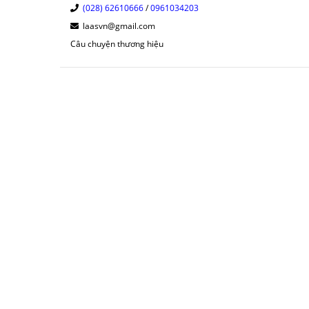
(028) 62610666
/
0961034203
laasvn@gmail.com
Câu chuyện thương hiệu