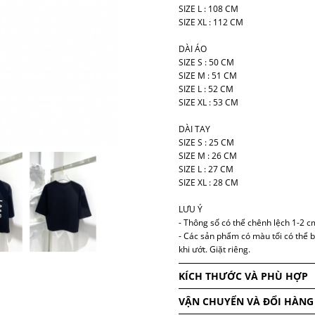
SIZE L : 108 CM
SIZE XL : 112 CM
DÀI ÁO
SIZE S : 50 CM
SIZE M : 51 CM
SIZE L : 52 CM
SIZE XL : 53 CM
DÀI TAY
SIZE S : 25 CM
SIZE M : 26 CM
SIZE L : 27 CM
SIZE XL : 28 CM
LƯU Ý
- Thông số có thể chênh lệch 1-2 cm
​- Các sản phẩm có màu tối có thể 
khi ướt. Giặt riêng.
KÍCH THƯỚC VÀ PHÙ HỢP
VẬN CHUYỂN VÀ ĐỔI HÀNG