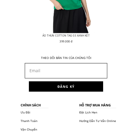
ÁO THUN COTTON TAG 03 XANH KÉT
399.000 đ
THEO DÕI BẢN TIN CỦA CHÚNG TÔI
ĐĂNG KÝ
CHÍNH SÁCH
HỖ TRỢ MUA HÀNG
Ưu Đãi
Đặt Lịch Hẹn
Thanh Toán
Hướng Dẫn Tư Vấn Online
Vận Chuyển