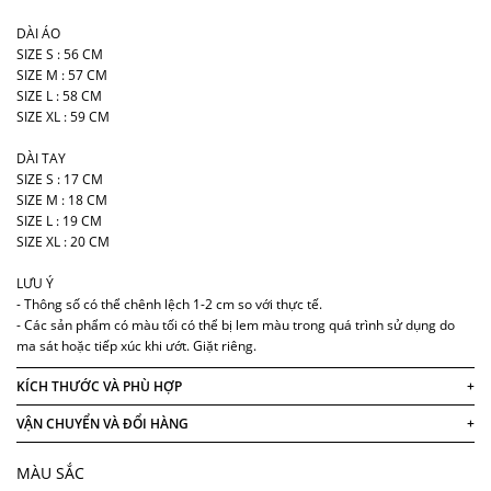
DÀI ÁO
SIZE S : 56 CM
SIZE M : 57 CM
SIZE L : 58 CM
SIZE XL : 59 CM
DÀI TAY
SIZE S : 17 CM
SIZE M : 18 CM
SIZE L : 19 CM
SIZE XL : 20 CM
LƯU Ý
- Thông số có thể chênh lệch 1-2 cm so với thực tế.
- Các sản phẩm có màu tối có thể bị lem màu trong quá trình sử dụng do
ma sát hoặc tiếp xúc khi ướt. Giặt riêng.
KÍCH THƯỚC VÀ PHÙ HỢP
+
VẬN CHUYỂN VÀ ĐỔI HÀNG
+
MÀU SẮC