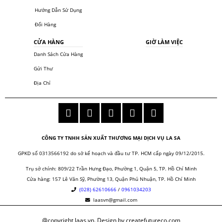
Hướng Dẫn Sử Dụng
Đổi Hàng
CỬA HÀNG
GIỜ LÀM VIỆC
Danh Sách Cửa Hàng
Gửi Thư
Địa Chỉ
CÔNG TY TNHH SẢN XUẤT THƯƠNG MẠI DỊCH VỤ LA SA
GPKD số 0313566192 do sở kế hoạch và đầu tư TP. HCM cấp ngày 09/12/2015.
Trụ sở chính: 809/22 Trần Hưng Đạo, Phường 1, Quận 5, TP. Hồ Chí Minh
Cửa hàng:
157 Lê Văn Sỹ, Phường 13, Quận Phú Nhuận, TP. Hồ Chí Minh
(028) 62610666
/
0961034203
laasvn@gmail.com
@copyright laas.vn. Design by createfutureco.com