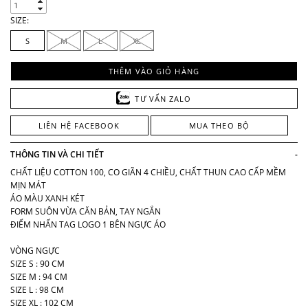
SIZE:
S
M
L
XL
THÊM VÀO GIỎ HÀNG
TƯ VẤN ZALO
LIÊN HỆ FACEBOOK
MUA THEO BỘ
THÔNG TIN VÀ CHI TIẾT
-
CHẤT LIỆU COTTON 100, CO GIÃN 4 CHIỀU, CHẤT THUN CAO CẤP MỀM
MỊN MÁT
ÁO MÀU XANH KÉT
FORM SUÔN VỪA CĂN BẢN, TAY NGẮN
ĐIỂM NHẤN TAG LOGO 1 BÊN NGỰC ÁO
VÒNG NGỰC
SIZE S : 90 CM
SIZE M : 94 CM
SIZE L : 98 CM
SIZE XL : 102 CM