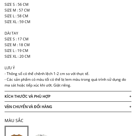
SIZE S : 56 CM
SIZE M : 57 CM
SIZE L : 58 CM
SIZE XL : 59 CM
DÀI TAY
SIZE S : 17 CM
SIZE M : 18 CM
SIZE L : 19 CM
SIZE XL : 20 CM
LƯU Ý
- Thông số có thể chênh lệch 1-2 cm so với thực tế.
- Các sản phẩm có màu tối có thể bị lem màu trong quá trình sử dụng do
ma sát hoặc tiếp xúc khi ướt. Giặt riêng.
KÍCH THƯỚC VÀ PHÙ HỢP
+
VẬN CHUYỂN VÀ ĐỔI HÀNG
+
MÀU SẮC