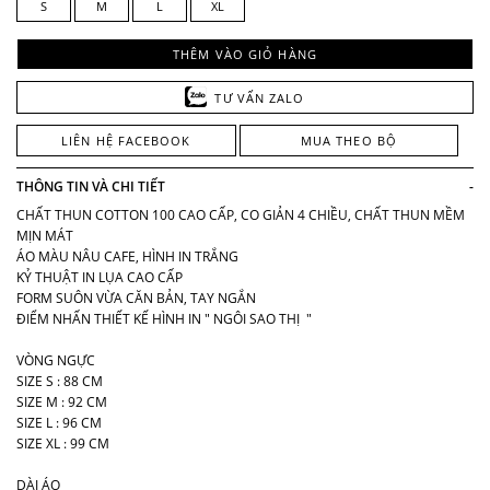
S
M
L
XL
THÊM VÀO GIỎ HÀNG
TƯ VẤN ZALO
LIÊN HỆ FACEBOOK
MUA THEO BỘ
THÔNG TIN VÀ CHI TIẾT
-
CHẤT THUN COTTON 100 CAO CẤP, CO GIẢN 4 CHIỀU, CHẤT THUN MỀM
MỊN MÁT
ÁO MÀU NÂU CAFE, HÌNH IN TRẮNG
KỶ THUẬT IN LỤA CAO CẤP
FORM SUÔN VỪA CĂN BẢN, TAY NGẮN
ĐIỂM NHẤN THIẾT KẾ HÌNH IN " NGÔI SAO THỊ "
VÒNG NGỰC
SIZE S : 88 CM
SIZE M : 92 CM
SIZE L : 96 CM
SIZE XL : 99 CM
DÀI ÁO