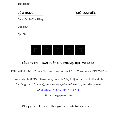
Đổi Hàng
CỬA HÀNG
GIỜ LÀM VIỆC
Danh Sách Cửa Hàng
Gửi Thư
Địa Chỉ
CÔNG TY TNHH SẢN XUẤT THƯƠNG MẠI DỊCH VỤ LA SA
GPKD số 0313566192 do sở kế hoạch và đầu tư TP. HCM cấp ngày 09/12/2015.
Trụ sở chính: 809/22 Trần Hưng Đạo, Phường 1, Quận 5, TP. Hồ Chí Minh
Cửa hàng:
157 Lê Văn Sỹ, Phường 13, Quận Phú Nhuận, TP. Hồ Chí Minh
(028) 62610666
/
0961034203
laasvn@gmail.com
@copyright laas.vn. Design by createfutureco.com